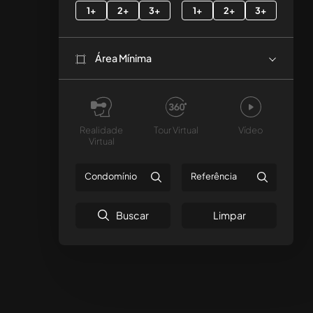
1+
2+
3+
1+
2+
3+
Área Mínima
Realidade
Tour Virtual
Vídeo
Virtual
Buscar