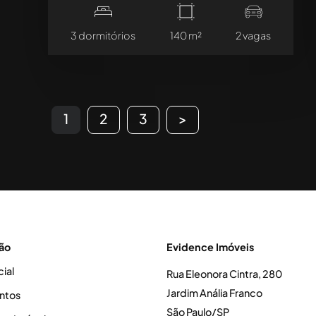
3 dormitórios
140 m²
2 vagas
1
2
3
>
ão
Evidence Imóveis
cial
Rua Eleonora Cintra, 280
Jardim Anália Franco
ntos
São Paulo/SP