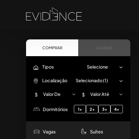
COMPRAR
ALUGAR
Tipos
Selecione
Localização
Selecionado (1)
Valor De
Valor Até
$
$
Dormitórios
1+
2+
3+
4+
Vagas
Suítes