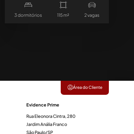
3 dormitórios
115 m²
2 vagas
Área do Cliente
Evidence Prime
Rua Eleonora Cintra, 280
Jardim Anália Franco
São Paulo/SP