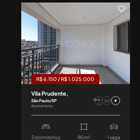
R$ 6.150 / R$ 1.025.000
Vila Prudente,
São Paulo/SP
Apartamento
3 dormitórios
90 m²
1 vaga