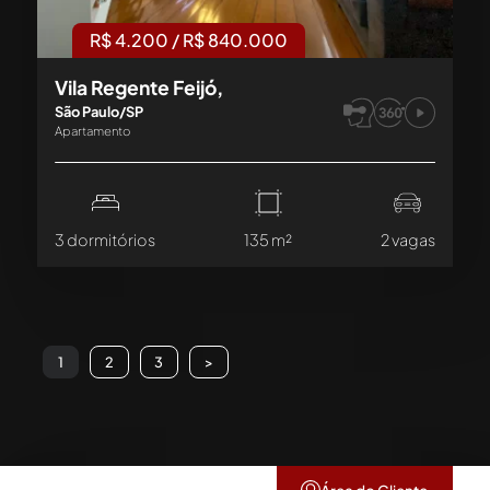
R$ 4.200 / R$ 840.000
Vila Regente Feijó,
São Paulo/SP
Apartamento
3 dormitórios
135 m²
2 vagas
1
2
3
>