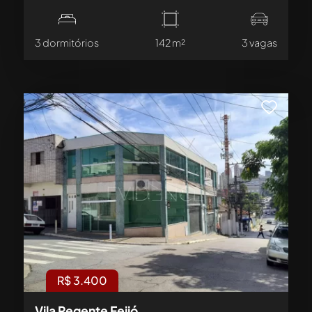
3 dormitórios
142 m²
3 vagas
R$ 3.400
Vila Regente Feijó,