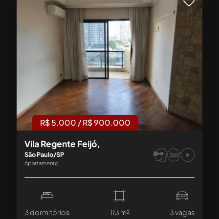
1+
2+
3+
1+
2+
3+
Área Mínima
Realidade
Tour Virtual
Vídeo
Virtual
R$ 5.000 / R$ 900.000
Vila Regente Feijó,
Buscar
São Paulo/SP
Apartamento
3 dormitórios
113 m²
3 vagas