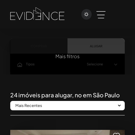
COMPRAR
ALUGAR
Mais filtros
Tipos
Selecione
Localização
Selecionado (1)
$
$
Valor De
Valor Até
24
imóveis para alugar, no em São Paulo
Dormitórios
1+
2+
3+
4+
Vagas
Suítes