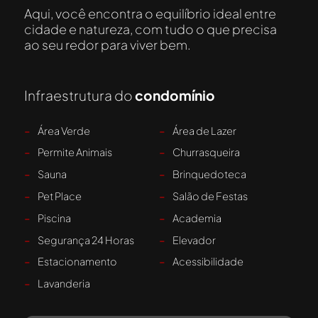
Aqui, você encontra o equilíbrio ideal entre
cidade e natureza, com tudo o que precisa
ao seu redor para viver bem.
Infraestrutura do
condomínio
-
Área Verde
-
Área de Lazer
-
Permite Animais
-
Churrasqueira
-
Sauna
-
Brinquedoteca
-
Pet Place
-
Salão de Festas
-
Piscina
-
Academia
-
Segurança 24 Horas
-
Elevador
-
Estacionamento
-
Acessibilidade
-
Lavanderia