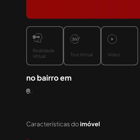
Realidade
Tour Virtual
Vídeo
Virtual
no bairro em
, ,
Características do
imóvel
-