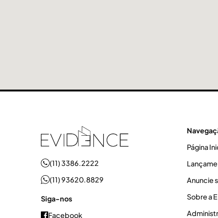
Navegaç
Página Ini
(11) 3386.2222
Lançame
(11) 93620.8829
Anuncie 
Sobre a 
Siga-nos
Administ
Facebook