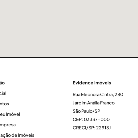
ão
Evidence Imóveis
cial
Rua Eleonora Cintra, 280
Jardim Anália Franco
ntos
São Paulo/SP
seu Imóvel
CEP: 03337-000
Empresa
CRECI/SP: 22913J
ração de Imóveis