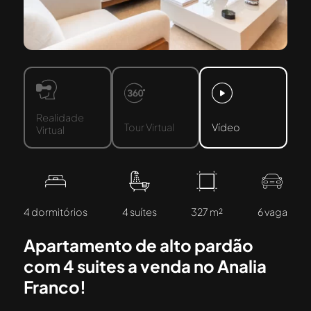
Realidade
Tour Virtual
Vídeo
Virtual
4 dormitórios
4 suítes
327 m²
6 vaga
Apartamento de alto pardão
com 4 suites a venda no Analia
Franco!