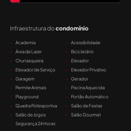
Infraestrutura do
condomínio
-
Academia
-
Acessibilidade
-
Área de Lazer
-
Bicicletário
-
Churrasqueira
-
Elevador
-
Elevador de Serviço
-
Elevador Privativo
-
Garagem
-
Gerador
-
Permite Animais
-
Piscina Aquecida
-
Playground
-
Portão Automático
-
Quadra Poliesportiva
-
Salão de Festas
-
Salão de Jogos
-
Salão Gourmet
-
Segurança 24 Horas