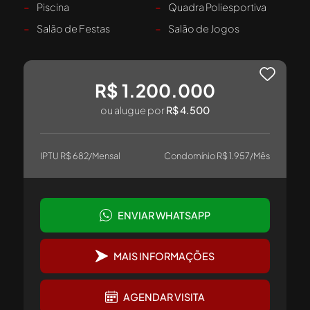
-
Piscina
-
Quadra Poliesportiva
-
Salão de Festas
-
Salão de Jogos
R$ 1.200.000
ou alugue por
R$ 4.500
IPTU R$ 682/Mensal
Condomínio R$ 1.957/Mês
ENVIAR WHATSAPP
MAIS INFORMAÇÕES
AGENDAR VISITA