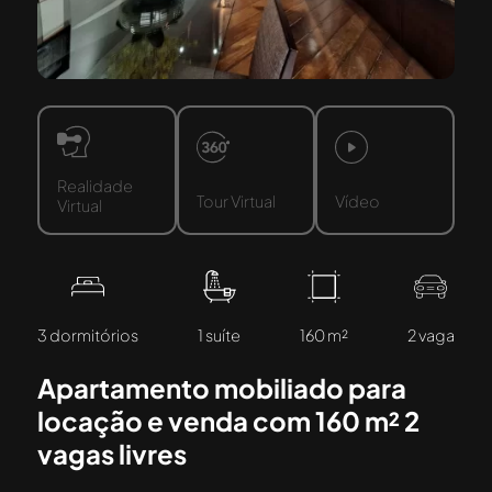
Realidade
Tour Virtual
Vídeo
Virtual
3 dormitórios
1 suíte
160 m²
2 vaga
Apartamento mobiliado para
locação e venda com 160 m² 2
vagas livres