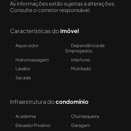
As informações estão sujeitas a alterações.
Consulte o corretor responsável.
Características do
imóvel
-
Aquecedor
-
Dependência de
Empregados
-
Hidromassagem
-
Interfone
-
Lavabo
-
Mobiliado
-
Sacada
Infraestrutura do
condomínio
-
Academia
-
Churrasqueira
-
Elevador Privativo
-
Garagem