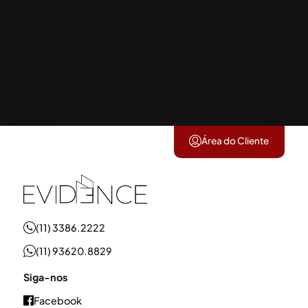
1+
2+
3+
1+
2+
3+
Área Mínima
Realidade
Tour Virtual
Vídeo
Virtual
Área do Cliente
Buscar
(11) 3386.2222
(11) 93620.8829
Siga-nos
Facebook