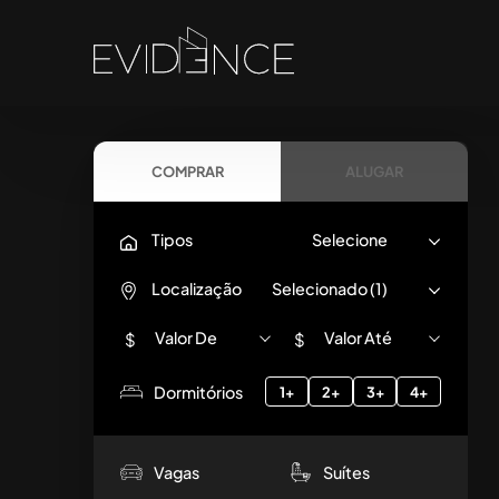
COMPRAR
ALUGAR
Tipos
Selecione
Localização
Selecionado (1)
Valor De
Valor Até
$
$
Dormitórios
1+
2+
3+
4+
Vagas
Suítes