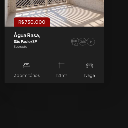
R$ 750.000
Água Rasa,
São Paulo/SP
Sobrado
2 dormitórios
121 m²
1 vaga