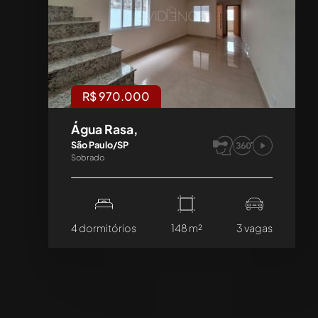
R$ 970.000
Água Rasa,
São Paulo/SP
Sobrado
4 dormitórios
148 m²
3 vagas