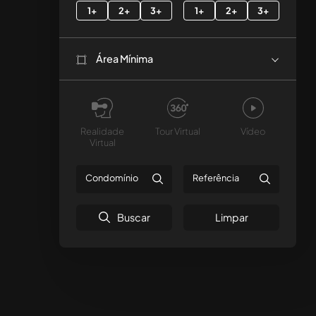
1+
2+
3+
1+
2+
3+
Área Mínima
Realidade
Tour Virtual
Vídeo
Virtual
Buscar