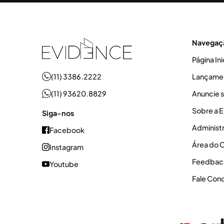
Navegaç
Página Ini
(11) 3386.2222
Lançame
(11) 93620.8829
Anuncie 
Sobre a 
Siga-nos
Administ
Facebook
Área do C
Instagram
Feedbac
Youtube
Fale Con