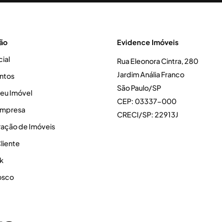
ão
Evidence Imóveis
cial
Rua Eleonora Cintra, 280
Jardim Anália Franco
ntos
São Paulo/SP
seu Imóvel
CEP: 03337-000
Empresa
CRECI/SP: 22913J
ração de Imóveis
liente
k
osco